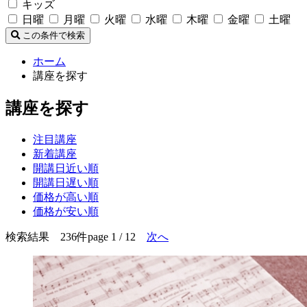
キッズ
日曜
月曜
火曜
水曜
木曜
金曜
土曜
この条件で検索
ホーム
講座を探す
講座を探す
注目講座
新着講座
開講日近い順
開講日遅い順
価格が高い順
価格が安い順
検索結果 236件
page 1 / 12
次へ