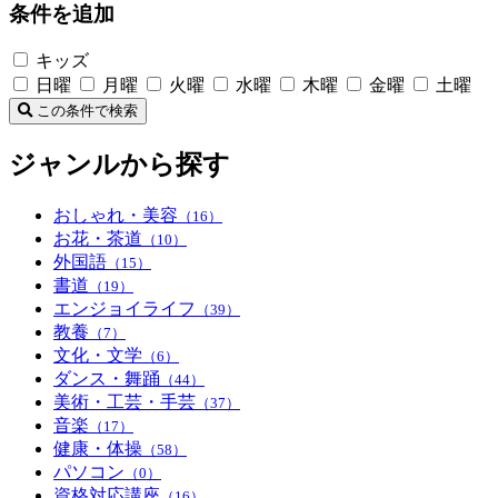
条件を追加
キッズ
日曜
月曜
火曜
水曜
木曜
金曜
土曜
この条件で検索
ジャンルから探す
おしゃれ・美容
（16）
お花・茶道
（10）
外国語
（15）
書道
（19）
エンジョイライフ
（39）
教養
（7）
文化・文学
（6）
ダンス・舞踊
（44）
美術・工芸・手芸
（37）
音楽
（17）
健康・体操
（58）
パソコン
（0）
資格対応講座
（16）