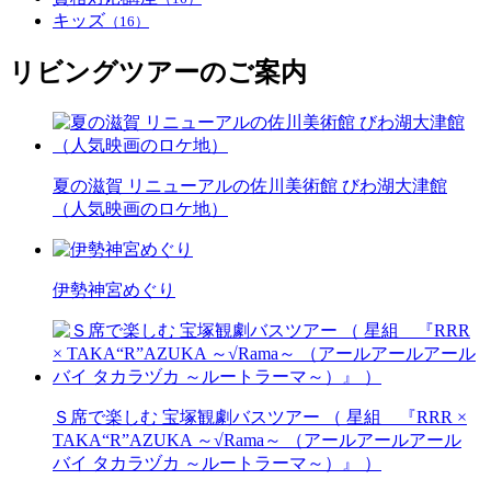
キッズ
（16）
リビングツアーのご案内
夏の滋賀 リニューアルの佐川美術館 びわ湖大津館
（人気映画のロケ地）
伊勢神宮めぐり
Ｓ席で楽しむ 宝塚観劇バスツアー （ 星組 『RRR ×
TAKA“R”AZUKA ～√Rama～ （アールアールアール
バイ タカラヅカ ～ルートラーマ～）』 ）