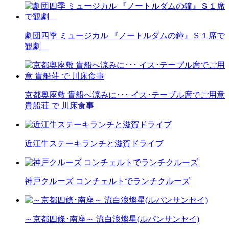
劇団四季 ミュージカル 『ノートルダムの鐘』Ｓ１席で
観劇
京都奥座敷 貴船へ涼みに･･･ イス･テーブル席でご用意
貴船荘 で 川床食事
近江牛ステーキランチと滋賀ドライブ
神戸クルーズ コンチェルトでランチクルーズ
～京都四條･南座～ 流白浪燦星(ルパンサンセイ)