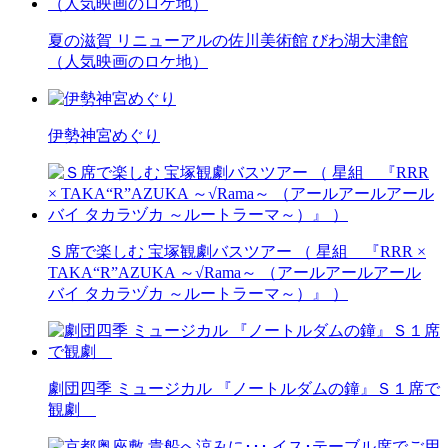
夏の滋賀 リニューアルの佐川美術館 びわ湖大津館
（人気映画のロケ地）
伊勢神宮めぐり
Ｓ席で楽しむ 宝塚観劇バスツアー （ 星組 『RRR ×
TAKA“R”AZUKA ～√Rama～ （アールアールアール
バイ タカラヅカ ～ルートラーマ～）』 ）
劇団四季 ミュージカル 『ノートルダムの鐘』Ｓ１席で
観劇