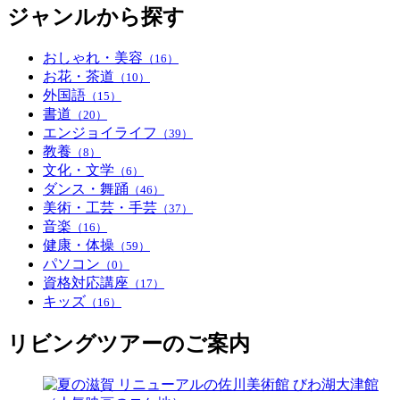
ジャンルから探す
おしゃれ・美容
（16）
お花・茶道
（10）
外国語
（15）
書道
（20）
エンジョイライフ
（39）
教養
（8）
文化・文学
（6）
ダンス・舞踊
（46）
美術・工芸・手芸
（37）
音楽
（16）
健康・体操
（59）
パソコン
（0）
資格対応講座
（17）
キッズ
（16）
リビングツアーのご案内