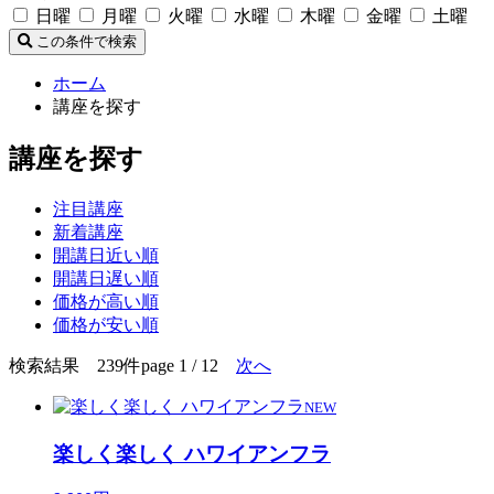
日曜
月曜
火曜
水曜
木曜
金曜
土曜
この条件で検索
ホーム
講座を探す
講座を探す
注目講座
新着講座
開講日近い順
開講日遅い順
価格が高い順
価格が安い順
検索結果 239件
page 1 / 12
次へ
NEW
楽しく楽しく ハワイアンフラ