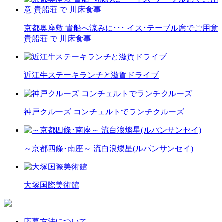
京都奥座敷 貴船へ涼みに･･･ イス･テーブル席でご用意
貴船荘 で 川床食事
近江牛ステーキランチと滋賀ドライブ
神戸クルーズ コンチェルトでランチクルーズ
～京都四條･南座～ 流白浪燦星(ルパンサンセイ)
大塚国際美術館
応募方法について