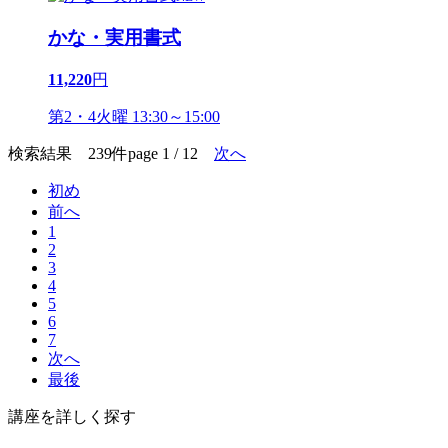
かな・実用書式
11,220
円
第2・4火曜 13:30～15:00
検索結果 239件
page 1 / 12
次へ
初め
前へ
1
2
3
4
5
6
7
次へ
最後
講座を詳しく探す