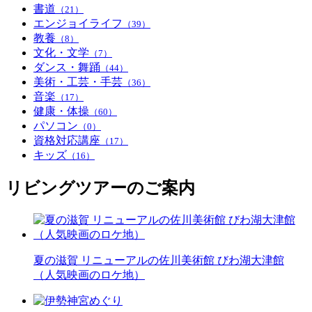
書道
（21）
エンジョイライフ
（39）
教養
（8）
文化・文学
（7）
ダンス・舞踊
（44）
美術・工芸・手芸
（36）
音楽
（17）
健康・体操
（60）
パソコン
（0）
資格対応講座
（17）
キッズ
（16）
リビングツアーのご案内
夏の滋賀 リニューアルの佐川美術館 びわ湖大津館
（人気映画のロケ地）