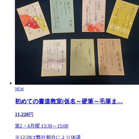
NEW
初めての書道教室(仮名～硬筆～毛筆ま
…
11,220
円
第2・4月曜 13:30～15:00
※12/28は弊社都合により休講