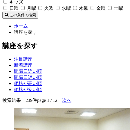
キッズ
日曜
月曜
火曜
水曜
木曜
金曜
土曜
この条件で検索
ホーム
講座を探す
講座を探す
注目講座
新着講座
開講日近い順
開講日遅い順
価格が高い順
価格が安い順
検索結果 239件
page 1 / 12
次へ