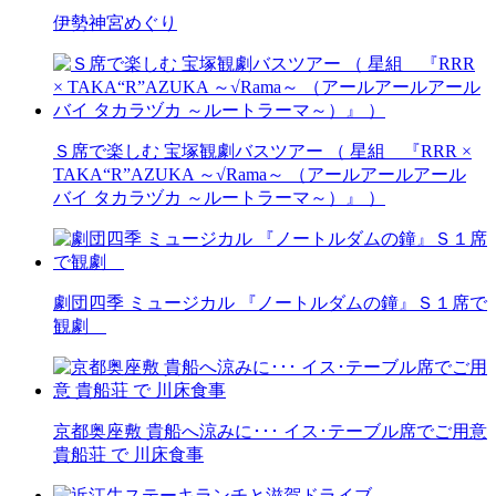
伊勢神宮めぐり
Ｓ席で楽しむ 宝塚観劇バスツアー （ 星組 『RRR ×
TAKA“R”AZUKA ～√Rama～ （アールアールアール
バイ タカラヅカ ～ルートラーマ～）』 ）
劇団四季 ミュージカル 『ノートルダムの鐘』Ｓ１席で
観劇
京都奥座敷 貴船へ涼みに･･･ イス･テーブル席でご用意
貴船荘 で 川床食事