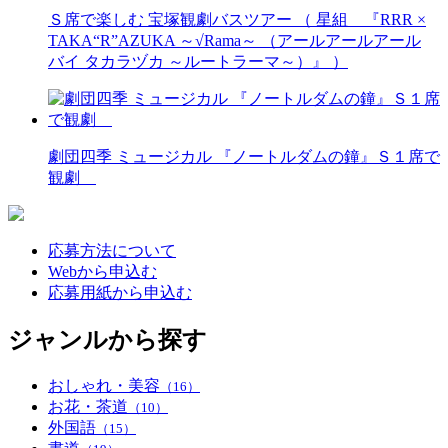
Ｓ席で楽しむ 宝塚観劇バスツアー （ 星組 『RRR ×
TAKA“R”AZUKA ～√Rama～ （アールアールアール
バイ タカラヅカ ～ルートラーマ～）』 ）
劇団四季 ミュージカル 『ノートルダムの鐘』Ｓ１席で
観劇
応募方法について
Webから申込む
応募用紙から申込む
ジャンルから探す
おしゃれ・美容
（16）
お花・茶道
（10）
外国語
（15）