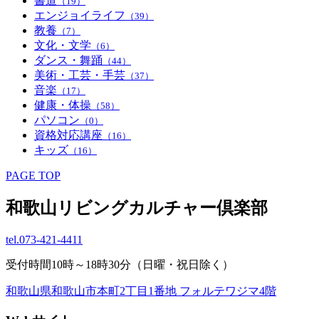
書道
（19）
エンジョイライフ
（39）
教養
（7）
文化・文学
（6）
ダンス・舞踊
（44）
美術・工芸・手芸
（37）
音楽
（17）
健康・体操
（58）
パソコン
（0）
資格対応講座
（16）
キッズ
（16）
PAGE TOP
和歌山リビングカルチャー倶楽部
tel.
073-421-4411
受付時間10時～18時30分（日曜・祝日除く）
和歌山県和歌山市本町2丁目1番地 フォルテワジマ4階