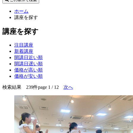
ホーム
講座を探す
講座を探す
注目講座
新着講座
開講日近い順
開講日遅い順
価格が高い順
価格が安い順
検索結果 239件
page 1 / 12
次へ