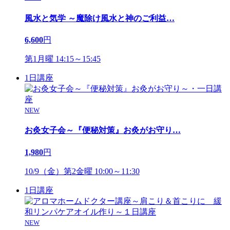
風水と気学 ～魔除け風水と神のご利益
…
6,600
円
第1月曜 14:15～15:45
1日講座
NEW
お灸女子会～『便秘対策』お灸がお守り
…
1,980
円
10/9（金）第2金曜 10:00～11:30
1日講座
NEW