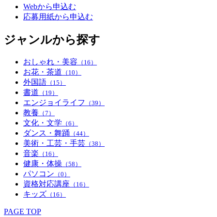
Webから申込む
応募用紙から申込む
ジャンルから探す
おしゃれ・美容
（16）
お花・茶道
（10）
外国語
（15）
書道
（19）
エンジョイライフ
（39）
教養
（7）
文化・文学
（6）
ダンス・舞踊
（44）
美術・工芸・手芸
（38）
音楽
（16）
健康・体操
（58）
パソコン
（0）
資格対応講座
（16）
キッズ
（16）
PAGE TOP