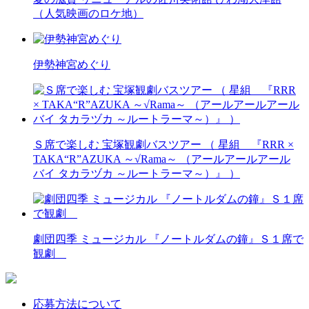
（人気映画のロケ地）
伊勢神宮めぐり
Ｓ席で楽しむ 宝塚観劇バスツアー （ 星組 『RRR ×
TAKA“R”AZUKA ～√Rama～ （アールアールアール
バイ タカラヅカ ～ルートラーマ～）』 ）
劇団四季 ミュージカル 『ノートルダムの鐘』Ｓ１席で
観劇
応募方法について