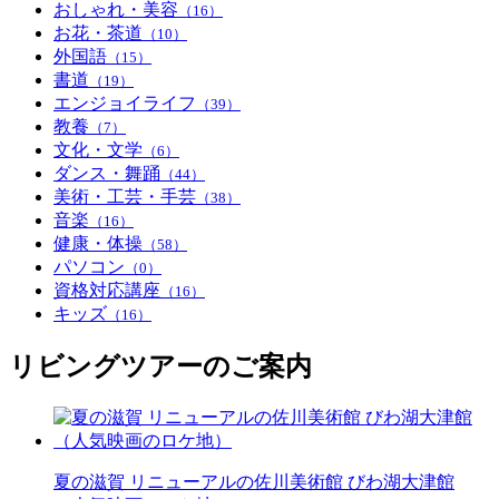
おしゃれ・美容
（16）
お花・茶道
（10）
外国語
（15）
書道
（19）
エンジョイライフ
（39）
教養
（7）
文化・文学
（6）
ダンス・舞踊
（44）
美術・工芸・手芸
（38）
音楽
（16）
健康・体操
（58）
パソコン
（0）
資格対応講座
（16）
キッズ
（16）
リビングツアーのご案内
夏の滋賀 リニューアルの佐川美術館 びわ湖大津館