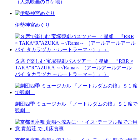
（人気映画のロケ地）
伊勢神宮めぐり
Ｓ席で楽しむ 宝塚観劇バスツアー （ 星組 『RRR ×
TAKA“R”AZUKA ～√Rama～ （アールアールアール
バイ タカラヅカ ～ルートラーマ～）』 ）
劇団四季 ミュージカル 『ノートルダムの鐘』Ｓ１席で
観劇