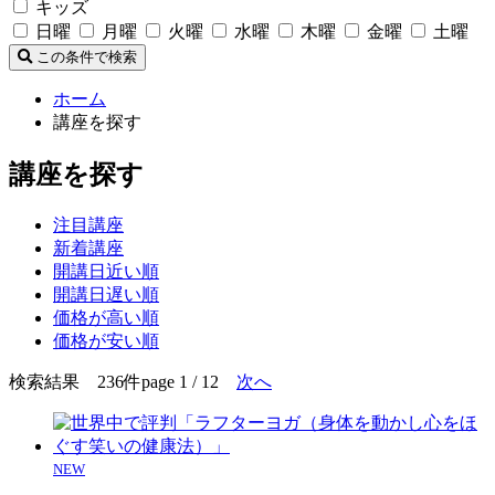
キッズ
日曜
月曜
火曜
水曜
木曜
金曜
土曜
この条件で検索
ホーム
講座を探す
講座を探す
注目講座
新着講座
開講日近い順
開講日遅い順
価格が高い順
価格が安い順
検索結果 236件
page 1 / 12
次へ
NEW