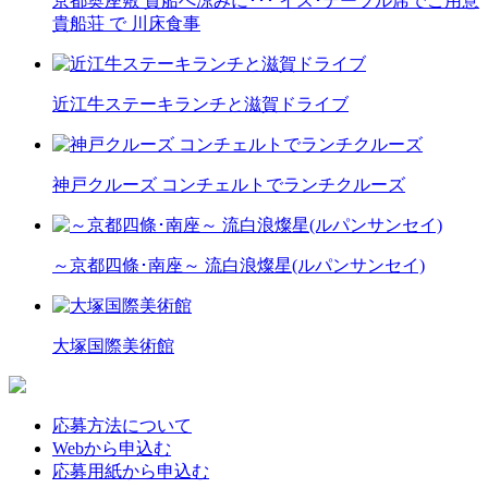
京都奥座敷 貴船へ涼みに･･･ イス･テーブル席でご用意
貴船荘 で 川床食事
近江牛ステーキランチと滋賀ドライブ
神戸クルーズ コンチェルトでランチクルーズ
～京都四條･南座～ 流白浪燦星(ルパンサンセイ)
大塚国際美術館
応募方法について
Webから申込む
応募用紙から申込む