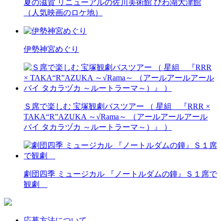
夏の滋賀 リニューアルの佐川美術館 びわ湖大津館
（人気映画のロケ地）
伊勢神宮めぐり
Ｓ席で楽しむ 宝塚観劇バスツアー （ 星組 『RRR ×
TAKA“R”AZUKA ～√Rama～ （アールアールアール
バイ タカラヅカ ～ルートラーマ～）』 ）
劇団四季 ミュージカル 『ノートルダムの鐘』Ｓ１席で
観劇
応募方法について