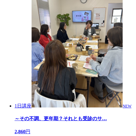
1日講座
NEW
～その不調、更年期？それとも受診のサ
…
2,860
円