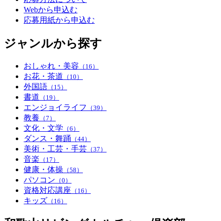
Webから申込む
応募用紙から申込む
ジャンルから探す
おしゃれ・美容
（16）
お花・茶道
（10）
外国語
（15）
書道
（19）
エンジョイライフ
（39）
教養
（7）
文化・文学
（6）
ダンス・舞踊
（44）
美術・工芸・手芸
（37）
音楽
（17）
健康・体操
（58）
パソコン
（0）
資格対応講座
（16）
キッズ
（16）