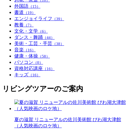
（10）
外国語
（15）
書道
（19）
エンジョイライフ
（39）
教養
（7）
文化・文学
（6）
ダンス・舞踊
（44）
美術・工芸・手芸
（38）
音楽
（16）
健康・体操
（58）
パソコン
（0）
資格対応講座
（16）
キッズ
（16）
リビングツアーのご案内
夏の滋賀 リニューアルの佐川美術館 びわ湖大津館
（人気映画のロケ地）