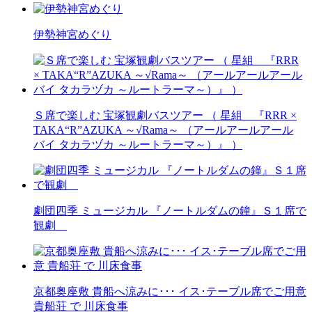
伊勢神宮めぐり
Ｓ席で楽しむ 宝塚観劇バスツアー （ 星組 『RRR ×
TAKA“R”AZUKA ～√Rama～ （アールアールアール
バイ タカラヅカ ～ルートラーマ～）』 ）
劇団四季 ミュージカル 『ノートルダムの鐘』Ｓ１席で
観劇
京都奥座敷 貴船へ涼みに･･･ イス･テーブル席でご用意
貴船荘 で 川床食事