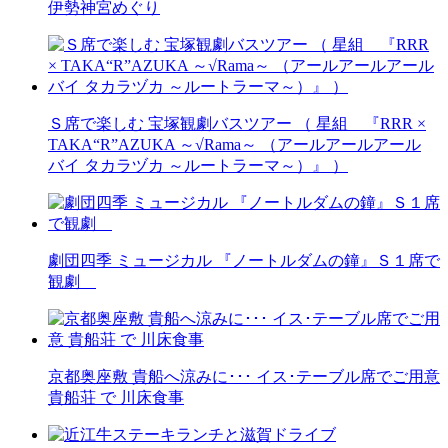
伊勢神宮めぐり
Ｓ席で楽しむ 宝塚観劇バスツアー （ 星組 『RRR ×
TAKA“R”AZUKA ～√Rama～ （アールアールアール
バイ タカラヅカ ～ルートラーマ～）』 ）
劇団四季 ミュージカル 『ノートルダムの鐘』Ｓ１席で
観劇
京都奥座敷 貴船へ涼みに･･･ イス･テーブル席でご用意
貴船荘 で 川床食事