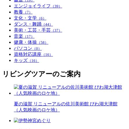
（19）
エンジョイライフ
（39）
教養
（7）
文化・文学
（6）
ダンス・舞踊
（44）
美術・工芸・手芸
（37）
音楽
（17）
健康・体操
（58）
パソコン
（0）
資格対応講座
（16）
キッズ
（16）
リビングツアーのご案内
夏の滋賀 リニューアルの佐川美術館 びわ湖大津館
（人気映画のロケ地）