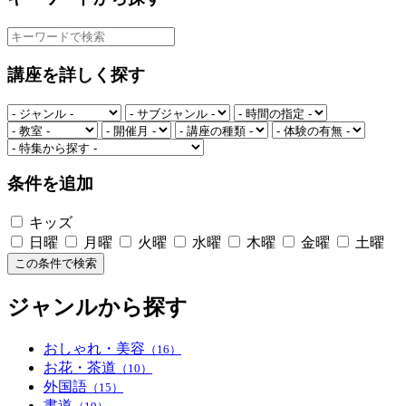
講座を詳しく探す
条件を追加
キッズ
日曜
月曜
火曜
水曜
木曜
金曜
土曜
この条件で検索
ジャンルから探す
おしゃれ・美容
（16）
お花・茶道
（10）
外国語
（15）
書道