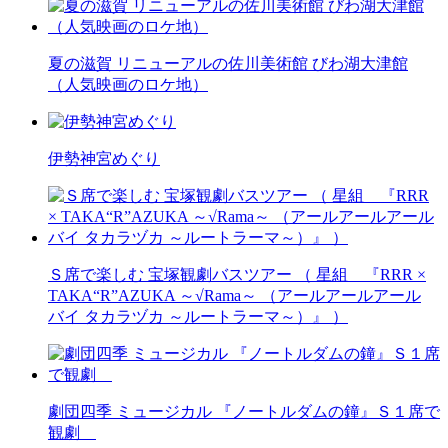
夏の滋賀 リニューアルの佐川美術館 びわ湖大津館
（人気映画のロケ地）
伊勢神宮めぐり
Ｓ席で楽しむ 宝塚観劇バスツアー （ 星組 『RRR ×
TAKA“R”AZUKA ～√Rama～ （アールアールアール
バイ タカラヅカ ～ルートラーマ～）』 ）
劇団四季 ミュージカル 『ノートルダムの鐘』Ｓ１席で
観劇