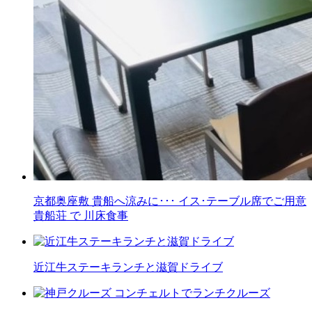
京都奥座敷 貴船へ涼みに･･･ イス･テーブル席でご用意
貴船荘 で 川床食事
近江牛ステーキランチと滋賀ドライブ