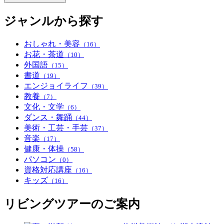
ジャンルから探す
おしゃれ・美容
（16）
お花・茶道
（10）
外国語
（15）
書道
（19）
エンジョイライフ
（39）
教養
（7）
文化・文学
（6）
ダンス・舞踊
（44）
美術・工芸・手芸
（37）
音楽
（17）
健康・体操
（58）
パソコン
（0）
資格対応講座
（16）
キッズ
（16）
リビングツアーのご案内