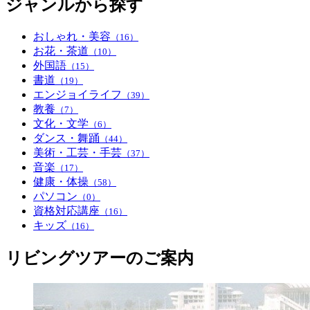
ジャンルから探す
おしゃれ・美容
（16）
お花・茶道
（10）
外国語
（15）
書道
（19）
エンジョイライフ
（39）
教養
（7）
文化・文学
（6）
ダンス・舞踊
（44）
美術・工芸・手芸
（37）
音楽
（17）
健康・体操
（58）
パソコン
（0）
資格対応講座
（16）
キッズ
（16）
リビングツアーのご案内