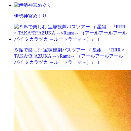
伊勢神宮めぐり
Ｓ席で楽しむ 宝塚観劇バスツアー （ 星組 『RRR ×
TAKA“R”AZUKA ～√Rama～ （アールアールアール
バイ タカラヅカ ～ルートラーマ～）』 ）