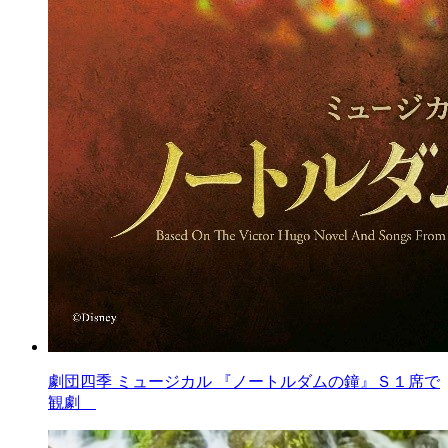
劇団四季 ミュージカル 『ノートルダムの鐘』Ｓ１席で
観劇