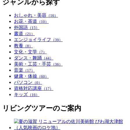
ジャンルから探す
おしゃれ・美容
（16）
お花・茶道
（10）
外国語
（15）
書道
（21）
エンジョイライフ
（39）
教養
（8）
文化・文学
（7）
ダンス・舞踊
（44）
美術・工芸・手芸
（36）
音楽
（17）
健康・体操
（60）
パソコン
（0）
資格対応講座
（17）
キッズ
（16）
リビングツアーのご案内