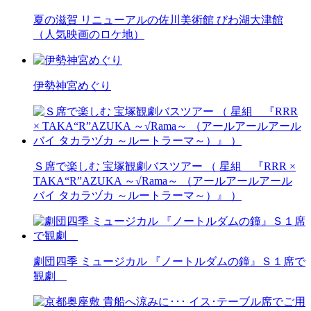
夏の滋賀 リニューアルの佐川美術館 びわ湖大津館
（人気映画のロケ地）
伊勢神宮めぐり
Ｓ席で楽しむ 宝塚観劇バスツアー （ 星組 『RRR ×
TAKA“R”AZUKA ～√Rama～ （アールアールアール
バイ タカラヅカ ～ルートラーマ～）』 ）
劇団四季 ミュージカル 『ノートルダムの鐘』Ｓ１席で
観劇