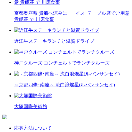
京都奥座敷 貴船へ涼みに･･･ イス･テーブル席でご用意
貴船荘 で 川床食事
近江牛ステーキランチと滋賀ドライブ
神戸クルーズ コンチェルトでランチクルーズ
～京都四條･南座～ 流白浪燦星(ルパンサンセイ)
大塚国際美術館
応募方法について