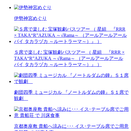
伊勢神宮めぐり
Ｓ席で楽しむ 宝塚観劇バスツアー （ 星組 『RRR ×
TAKA“R”AZUKA ～√Rama～ （アールアールアール
バイ タカラヅカ ～ルートラーマ～）』 ）
劇団四季 ミュージカル 『ノートルダムの鐘』Ｓ１席で
観劇
京都奥座敷 貴船へ涼みに･･･ イス･テーブル席でご用意