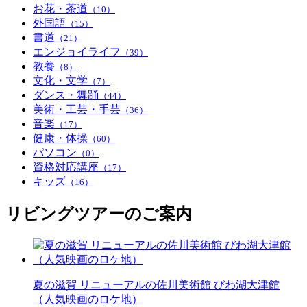
お花・茶道
（10）
外国語
（15）
書道
（21）
エンジョイライフ
（39）
教養
（8）
文化・文学
（7）
ダンス・舞踊
（44）
美術・工芸・手芸
（36）
音楽
（17）
健康・体操
（60）
パソコン
（0）
資格対応講座
（17）
キッズ
（16）
リビングツアーのご案内
夏の滋賀 リニューアルの佐川美術館 びわ湖大津館
（人気映画のロケ地）