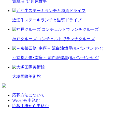
貴船荘 で 川床食事
近江牛ステーキランチと滋賀ドライブ
神戸クルーズ コンチェルトでランチクルーズ
～京都四條･南座～ 流白浪燦星(ルパンサンセイ)
大塚国際美術館
応募方法について
Webから申込む
応募用紙から申込む