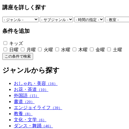
講座を詳しく探す
条件を追加
キッズ
日曜
月曜
火曜
水曜
木曜
金曜
土曜
この条件で検索
ジャンルから探す
おしゃれ・美容
（16）
お花・茶道
（10）
外国語
（15）
書道
（20）
エンジョイライフ
（39）
教養
（8）
文化・文学
（6）
ダンス・舞踊
（46）