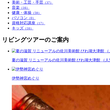
美術・工芸・手芸
（37）
音楽
（16）
健康・体操
（59）
パソコン
（0）
資格対応講座
（17）
キッズ
（16）
リビングツアーのご案内
夏の滋賀 リニューアルの佐川美術館 びわ湖大津館 （
伊勢神宮めぐり