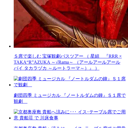
Ｓ席で楽しむ 宝塚観劇バスツアー （ 星組 『RRR ×
TAKA“R”AZUKA ～√Rama～ （アールアールアール
バイ タカラヅカ ～ルートラーマ～）』 ）
劇団四季 ミュージカル 『ノートルダムの鐘』Ｓ１席で
観劇