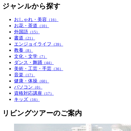
ジャンルから探す
おしゃれ・美容
（16）
お花・茶道
（10）
外国語
（15）
書道
（21）
エンジョイライフ
（39）
教養
（8）
文化・文学
（7）
ダンス・舞踊
（44）
美術・工芸・手芸
（36）
音楽
（17）
健康・体操
（60）
パソコン
（0）
資格対応講座
（17）
キッズ
（16）
リビングツアーのご案内