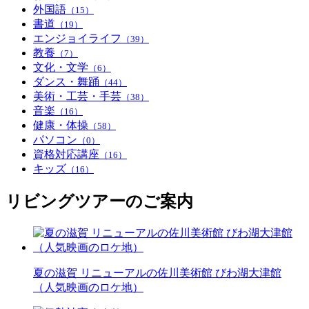
外国語
（15）
書道
（19）
エンジョイライフ
（39）
教養
（7）
文化・文学
（6）
ダンス・舞踊
（44）
美術・工芸・手芸
（38）
音楽
（16）
健康・体操
（58）
パソコン
（0）
資格対応講座
（16）
キッズ
（16）
リビングツアーのご案内
夏の滋賀 リニューアルの佐川美術館 びわ湖大津館
（人気映画のロケ地）