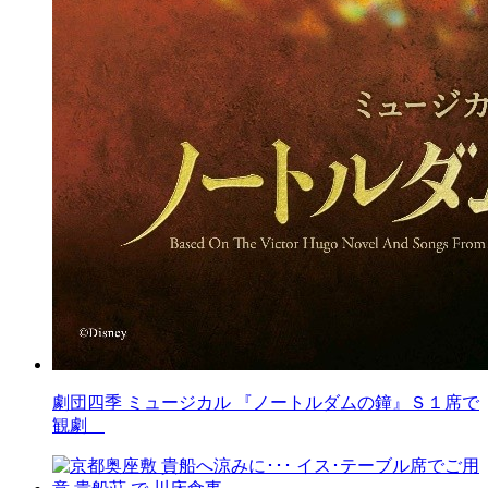
劇団四季 ミュージカル 『ノートルダムの鐘』Ｓ１席で
観劇