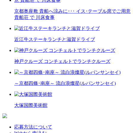
京都奥座敷 貴船へ涼みに･･･ イス･テーブル席でご用意
貴船荘 で 川床食事
近江牛ステーキランチと滋賀ドライブ
神戸クルーズ コンチェルトでランチクルーズ
～京都四條･南座～ 流白浪燦星(ルパンサンセイ)
大塚国際美術館
応募方法について