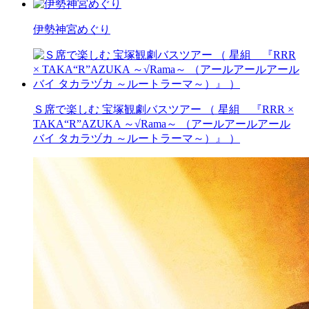
伊勢神宮めぐり
Ｓ席で楽しむ 宝塚観劇バスツアー （ 星組 『RRR ×
TAKA“R”AZUKA ～√Rama～ （アールアールアール
バイ タカラヅカ ～ルートラーマ～）』 ）