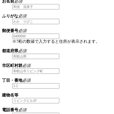
お名前
必須
ふりがな
必須
郵便番号
必須
※7桁の数値で入力すると住所が表示されます。
都道府県
必須
市区町村群
必須
丁目・番地
必須
建物名等
電話番号
必須