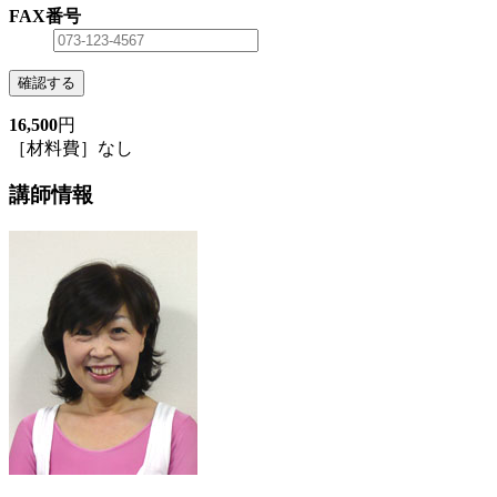
FAX番号
確認する
16,500
円
［材料費］なし
講師情報