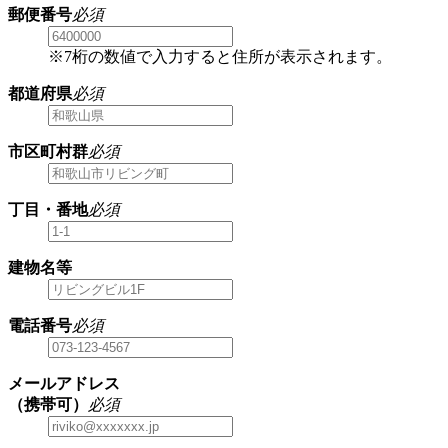
郵便番号
必須
※7桁の数値で入力すると住所が表示されます。
都道府県
必須
市区町村群
必須
丁目・番地
必須
建物名等
電話番号
必須
メールアドレス
（携帯可）
必須