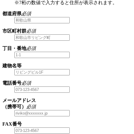
※7桁の数値で入力すると住所が表示されます。
都道府県
必須
市区町村群
必須
丁目・番地
必須
建物名等
電話番号
必須
メールアドレス
（携帯可）
必須
FAX番号