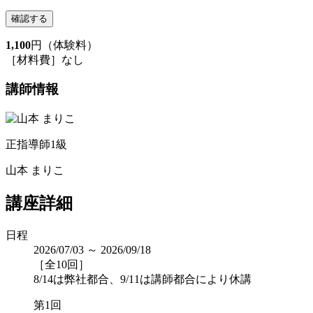
確認する
1,100
円（体験料）
［材料費］なし
講師情報
正指導師1級
山本 まりこ
講座詳細
日程
2026/07/03 ～ 2026/09/18
［全10回］
8/14は弊社都合、9/11は講師都合により休講
第1回