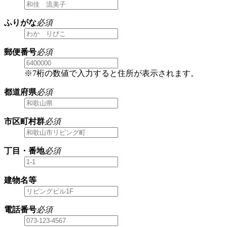
ふりがな
必須
郵便番号
必須
※7桁の数値で入力すると住所が表示されます。
都道府県
必須
市区町村群
必須
丁目・番地
必須
建物名等
電話番号
必須