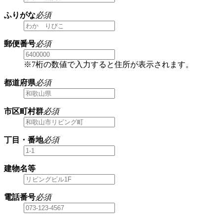
ふりがな
必須
郵便番号
必須
※7桁の数値で入力すると住所が表示されます。
都道府県
必須
市区町村群
必須
丁目・番地
必須
建物名等
電話番号
必須