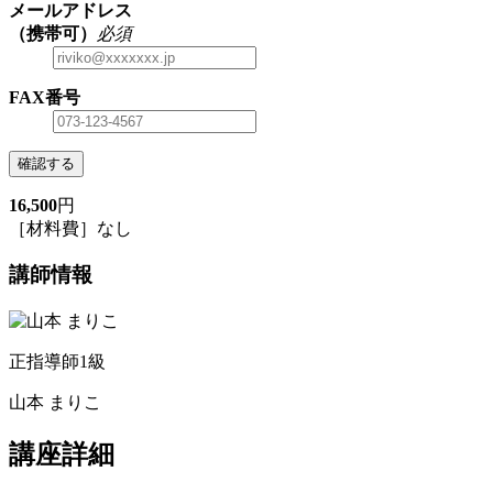
メールアドレス
（携帯可）
必須
FAX番号
確認する
16,500
円
［材料費］なし
講師情報
正指導師1級
山本 まりこ
講座詳細