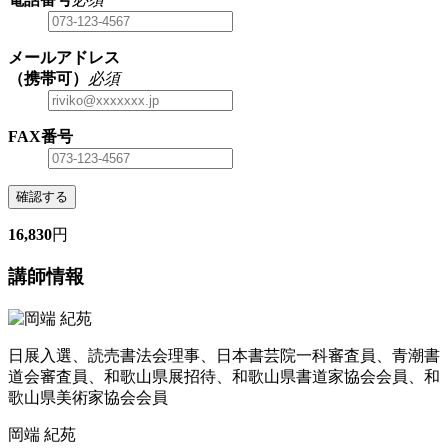
メールアドレス
（携帯可）
必須
FAX番号
確認する
16,830
円
講師情報
日展入選、読売書法会理事、日本書芸院一科審査員、青潮書
道会審査員、和歌山県展招待、和歌山県書道家協会会員、和
歌山県美術家協会会員
岡端 紀苑