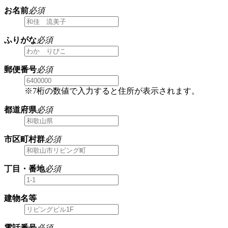
お名前
必須
ふりがな
必須
郵便番号
必須
※7桁の数値で入力すると住所が表示されます。
都道府県
必須
市区町村群
必須
丁目・番地
必須
建物名等
電話番号
必須