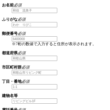
お名前
必須
ふりがな
必須
郵便番号
必須
※7桁の数値で入力すると住所が表示されます。
都道府県
必須
市区町村群
必須
丁目・番地
必須
建物名等
電話番号
必須