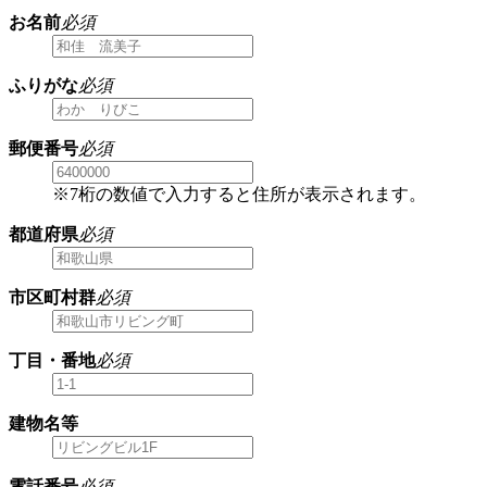
お名前
必須
ふりがな
必須
郵便番号
必須
※7桁の数値で入力すると住所が表示されます。
都道府県
必須
市区町村群
必須
丁目・番地
必須
建物名等
電話番号
必須