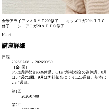
全米アライアンスＲＹＴ200修了 キッズヨガ20ｈＴＴＣ
修了 シニアヨガ20ｈＴＴＣ修了
Kaori
講座詳細
日程
2026/07/08 ～ 2026/09/30
［全8回］
8/5は講師都合の為休講、8/12は弊社都合の為休講、8月
は3.4週の2回。9月は弊社都合により1.2.5週目。基本は
2.3.4週目。
第1回
2026/07/08
第2回