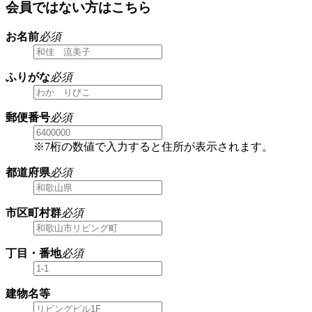
会員ではない方はこちら
お名前
必須
ふりがな
必須
郵便番号
必須
※7桁の数値で入力すると住所が表示されます。
都道府県
必須
市区町村群
必須
丁目・番地
必須
建物名等