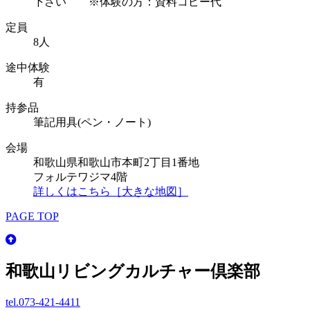
下さい ※体験の方：資料コピー代
定員
8人
途中体験
有
持参品
筆記用具(ペン・ノート)
会場
和歌山県和歌山市本町2丁目1番地
フォルテワジマ4階
詳しくはこちら［大きな地図］
PAGE TOP
和歌山リビングカルチャー倶楽部
tel.
073-421-4411