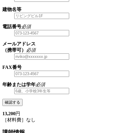
建物名等
電話番号
必須
メールアドレス
（携帯可）
必須
FAX番号
年齢または学年
必須
確認する
13,200
円
［材料費］なし
講師情報