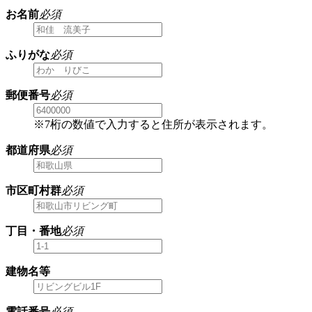
お名前
必須
ふりがな
必須
郵便番号
必須
※7桁の数値で入力すると住所が表示されます。
都道府県
必須
市区町村群
必須
丁目・番地
必須
建物名等
電話番号
必須