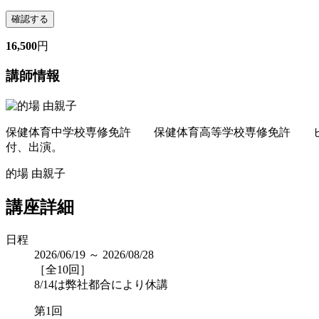
確認する
16,500
円
講師情報
保健体育中学校専修免許 保健体育高等学校専修免許 ピラ
付、出演。
的場 由親子
講座詳細
日程
2026/06/19 ～ 2026/08/28
［全10回］
8/14は弊社都合により休講
第1回