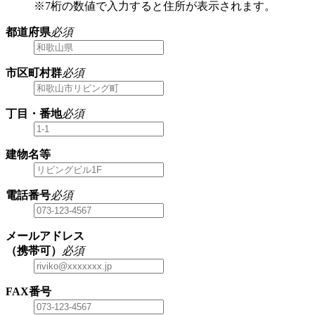
※7桁の数値で入力すると住所が表示されます。
都道府県
必須
市区町村群
必須
丁目・番地
必須
建物名等
電話番号
必須
メールアドレス
（携帯可）
必須
FAX番号