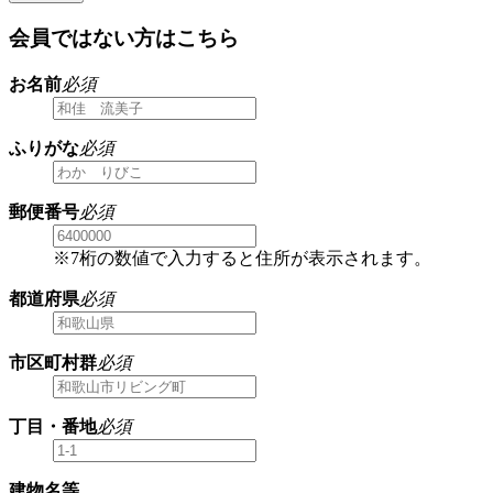
会員ではない方はこちら
お名前
必須
ふりがな
必須
郵便番号
必須
※7桁の数値で入力すると住所が表示されます。
都道府県
必須
市区町村群
必須
丁目・番地
必須
建物名等