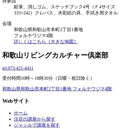
持参品
鉛筆、消しゴム、スケッチブック4号（Ｆ4サイズ
333×242）クレパス、水彩絵の具、手拭き用タオル
会場
和歌山県和歌山市本町2丁目1番地
フォルテワジマ4階
詳しくはこちら［大きな地図］
和歌山リビングカルチャー倶楽部
tel.
073-421-4411
受付時間10時～18時30分（日曜・祝日除く）
和歌山県和歌山市本町2丁目1番地 フォルテワジマ4階
Webサイト
ホーム
注目の講座から探す
ジャンルで講座を探す