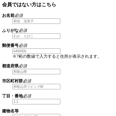
会員ではない方はこちら
お名前
必須
ふりがな
必須
郵便番号
必須
※7桁の数値で入力すると住所が表示されます。
都道府県
必須
市区町村群
必須
丁目・番地
必須
建物名等