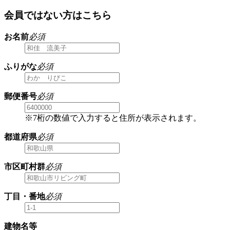
会員ではない方はこちら
お名前
必須
ふりがな
必須
郵便番号
必須
※7桁の数値で入力すると住所が表示されます。
都道府県
必須
市区町村群
必須
丁目・番地
必須
建物名等