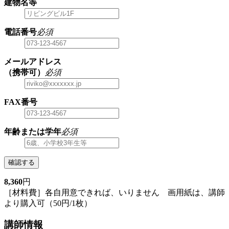
建物名等
電話番号
必須
メールアドレス
（携帯可）
必須
FAX番号
年齢または学年
必須
確認する
8,360
円
［材料費］各自用意できれば、いりません 画用紙は、講師
より購入可（50円/1枚）
講師情報