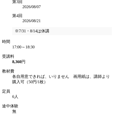
第3回
2026/08/07
第4回
2026/08/21
※7/31・8/14は休講
時間
17:00～18:30
受講料
8,360
円
教材費
各自用意できれば、いりません 画用紙は、講師より
購入可（50円/1枚）
定員
6人
途中体験
無