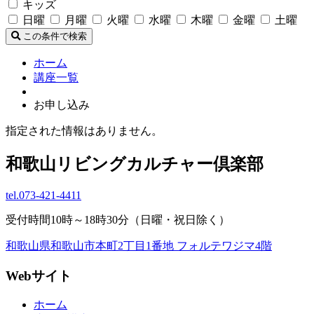
キッズ
日曜
月曜
火曜
水曜
木曜
金曜
土曜
この条件で検索
ホーム
講座一覧
お申し込み
指定された情報はありません。
和歌山リビングカルチャー倶楽部
tel.
073-421-4411
受付時間10時～18時30分（日曜・祝日除く）
和歌山県和歌山市本町2丁目1番地 フォルテワジマ4階
Webサイト
ホーム