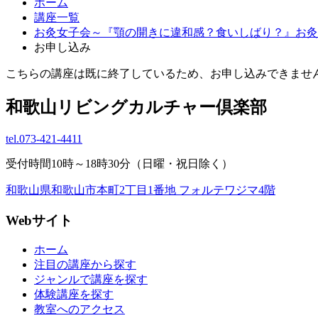
ホーム
講座一覧
お灸女子会～『顎の開きに違和感？食いしばり？』お灸
お申し込み
こちらの講座は既に終了しているため、お申し込みできませ
和歌山リビングカルチャー倶楽部
tel.
073-421-4411
受付時間10時～18時30分（日曜・祝日除く）
和歌山県和歌山市本町2丁目1番地 フォルテワジマ4階
Webサイト
ホーム
注目の講座から探す
ジャンルで講座を探す
体験講座を探す
教室へのアクセス