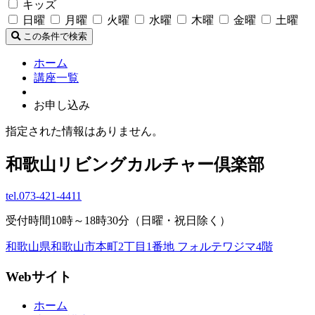
キッズ
日曜
月曜
火曜
水曜
木曜
金曜
土曜
この条件で検索
ホーム
講座一覧
お申し込み
指定された情報はありません。
和歌山リビングカルチャー倶楽部
tel.
073-421-4411
受付時間10時～18時30分（日曜・祝日除く）
和歌山県和歌山市本町2丁目1番地 フォルテワジマ4階
Webサイト
ホーム