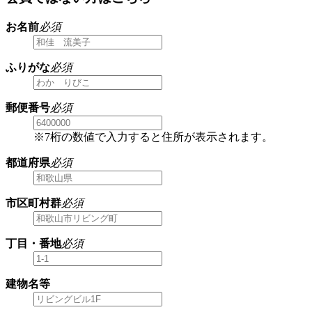
お名前
必須
ふりがな
必須
郵便番号
必須
※7桁の数値で入力すると住所が表示されます。
都道府県
必須
市区町村群
必須
丁目・番地
必須
建物名等