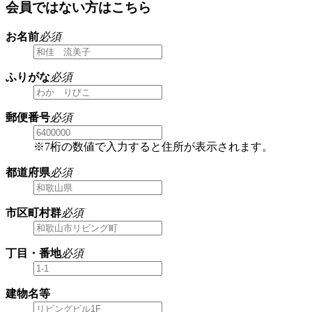
会員ではない方はこちら
お名前
必須
ふりがな
必須
郵便番号
必須
※7桁の数値で入力すると住所が表示されます。
都道府県
必須
市区町村群
必須
丁目・番地
必須
建物名等