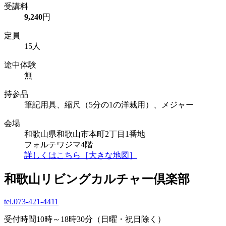
受講料
9,240
円
定員
15人
途中体験
無
持参品
筆記用具、縮尺（5分の1の洋裁用）、メジャー
会場
和歌山県和歌山市本町2丁目1番地
フォルテワジマ4階
詳しくはこちら［大きな地図］
和歌山リビングカルチャー倶楽部
tel.
073-421-4411
受付時間10時～18時30分（日曜・祝日除く）