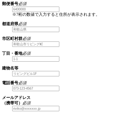
郵便番号
必須
※7桁の数値で入力すると住所が表示されます。
都道府県
必須
市区町村群
必須
丁目・番地
必須
建物名等
電話番号
必須
メールアドレス
（携帯可）
必須