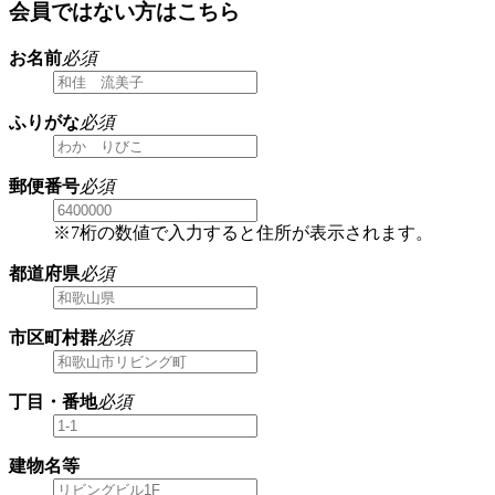
会員ではない方はこちら
お名前
必須
ふりがな
必須
郵便番号
必須
※7桁の数値で入力すると住所が表示されます。
都道府県
必須
市区町村群
必須
丁目・番地
必須
建物名等