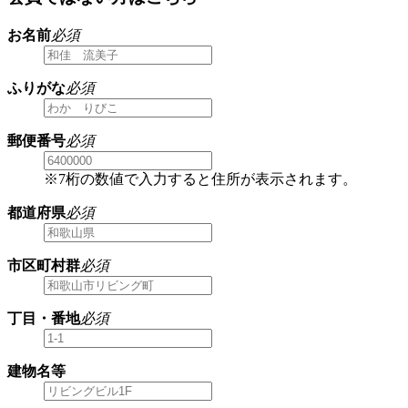
お名前
必須
ふりがな
必須
郵便番号
必須
※7桁の数値で入力すると住所が表示されます。
都道府県
必須
市区町村群
必須
丁目・番地
必須
建物名等