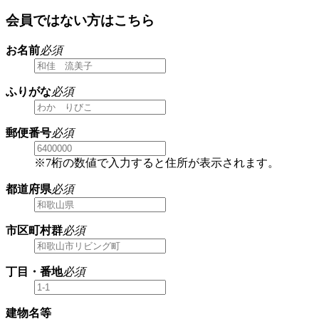
会員ではない方はこちら
お名前
必須
ふりがな
必須
郵便番号
必須
※7桁の数値で入力すると住所が表示されます。
都道府県
必須
市区町村群
必須
丁目・番地
必須
建物名等