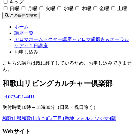
キッズ
日曜
月曜
火曜
水曜
木曜
金曜
土曜
この条件で検索
ホーム
講座一覧
アロマホームドクター講座～アロマ歯磨き＆オーラル
ケア～１日講座
お申し込み
こちらの講座は既に終了しているため、お申し込みできませ
ん。
和歌山リビングカルチャー倶楽部
tel.
073-421-4411
受付時間10時～18時30分（日曜・祝日除く）
和歌山県和歌山市本町2丁目1番地 フォルテワジマ4階
Webサイト