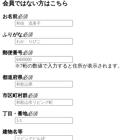
会員ではない方はこちら
お名前
必須
ふりがな
必須
郵便番号
必須
※7桁の数値で入力すると住所が表示されます。
都道府県
必須
市区町村群
必須
丁目・番地
必須
建物名等