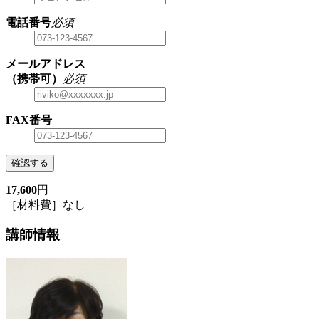
電話番号
必須
メールアドレス
（携帯可）
必須
FAX番号
確認する
17,600
円
［材料費］なし
講師情報