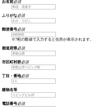
お名前
必須
ふりがな
必須
郵便番号
必須
※7桁の数値で入力すると住所が表示されます。
都道府県
必須
市区町村群
必須
丁目・番地
必須
建物名等
電話番号
必須