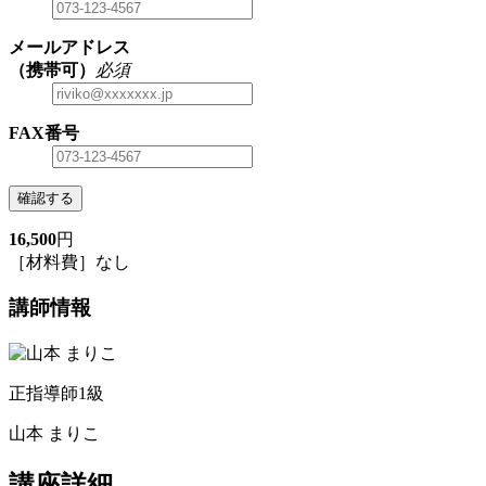
メールアドレス
（携帯可）
必須
FAX番号
確認する
16,500
円
［材料費］なし
講師情報
正指導師1級
山本 まりこ
講座詳細