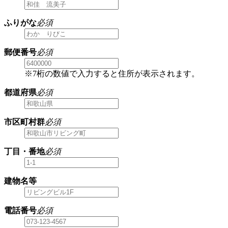
ふりがな
必須
郵便番号
必須
※7桁の数値で入力すると住所が表示されます。
都道府県
必須
市区町村群
必須
丁目・番地
必須
建物名等
電話番号
必須