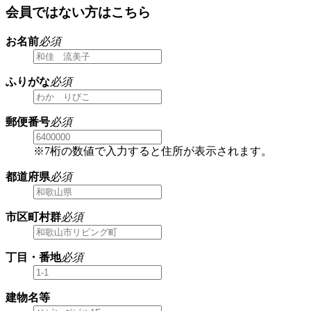
会員ではない方はこちら
お名前
必須
ふりがな
必須
郵便番号
必須
※7桁の数値で入力すると住所が表示されます。
都道府県
必須
市区町村群
必須
丁目・番地
必須
建物名等