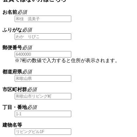
お名前
必須
ふりがな
必須
郵便番号
必須
※7桁の数値で入力すると住所が表示されます。
都道府県
必須
市区町村群
必須
丁目・番地
必須
建物名等