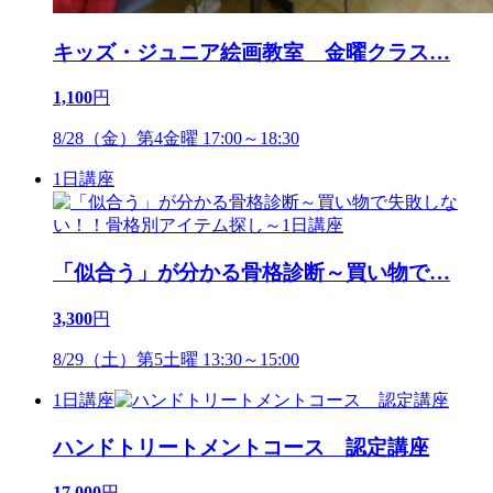
キッズ・ジュニア絵画教室 金曜クラス
…
1,100
円
8/28（金）第4金曜 17:00～18:30
1日講座
「似合う」が分かる骨格診断～買い物で
…
3,300
円
8/29（土）第5土曜 13:30～15:00
1日講座
ハンドトリートメントコース 認定講座
17,000
円