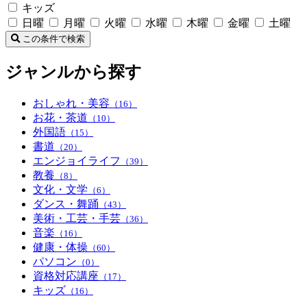
キッズ
日曜
月曜
火曜
水曜
木曜
金曜
土曜
この条件で検索
ジャンルから探す
おしゃれ・美容
（16）
お花・茶道
（10）
外国語
（15）
書道
（20）
エンジョイライフ
（39）
教養
（8）
文化・文学
（6）
ダンス・舞踊
（43）
美術・工芸・手芸
（36）
音楽
（16）
健康・体操
（60）
パソコン
（0）
資格対応講座
（17）
キッズ
（16）