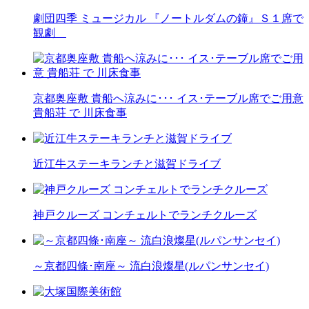
劇団四季 ミュージカル 『ノートルダムの鐘』Ｓ１席で
観劇
京都奥座敷 貴船へ涼みに･･･ イス･テーブル席でご用意
貴船荘 で 川床食事
近江牛ステーキランチと滋賀ドライブ
神戸クルーズ コンチェルトでランチクルーズ
～京都四條･南座～ 流白浪燦星(ルパンサンセイ)