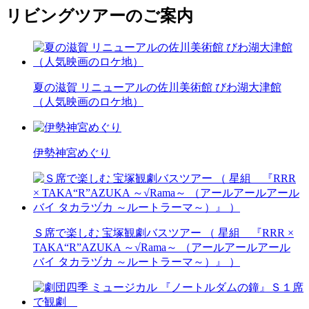
リビングツアーのご案内
夏の滋賀 リニューアルの佐川美術館 びわ湖大津館
（人気映画のロケ地）
伊勢神宮めぐり
Ｓ席で楽しむ 宝塚観劇バスツアー （ 星組 『RRR ×
TAKA“R”AZUKA ～√Rama～ （アールアールアール
バイ タカラヅカ ～ルートラーマ～）』 ）