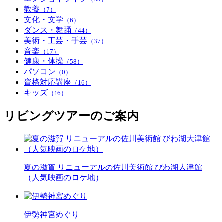
教養
（7）
文化・文学
（6）
ダンス・舞踊
（44）
美術・工芸・手芸
（37）
音楽
（17）
健康・体操
（58）
パソコン
（0）
資格対応講座
（16）
キッズ
（16）
リビングツアーのご案内
夏の滋賀 リニューアルの佐川美術館 びわ湖大津館
（人気映画のロケ地）
伊勢神宮めぐり