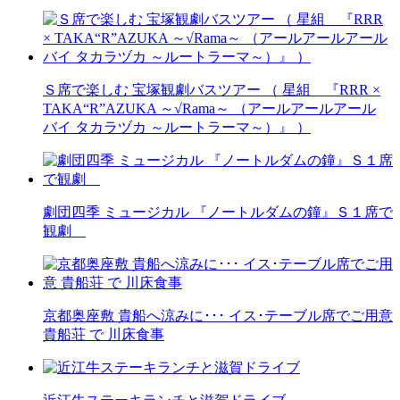
Ｓ席で楽しむ 宝塚観劇バスツアー （ 星組 『RRR ×
TAKA“R”AZUKA ～√Rama～ （アールアールアール
バイ タカラヅカ ～ルートラーマ～）』 ）
劇団四季 ミュージカル 『ノートルダムの鐘』Ｓ１席で
観劇
京都奥座敷 貴船へ涼みに･･･ イス･テーブル席でご用意
貴船荘 で 川床食事