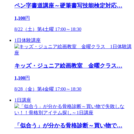
ペン字書道講座～硬筆書写技能検定対応
…
1,100
円
8/22（土）第4土曜 17:00～18:30
1日体験講座
キッズ・ジュニア絵画教室 金曜クラス
…
1,100
円
8/28（金）第4金曜 17:00～18:30
1日講座
「似合う」が分かる骨格診断～買い物で
…